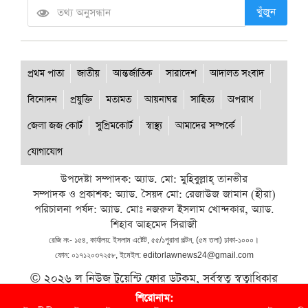
খুঁজুন
প্রথম পাতা
জাতীয়
আন্তর্জাতিক
সারাদেশ
আদালত সংবাদ
বিনোদন
প্রযুক্তি
মতামত
আয়নাঘর
সাহিত্য
অপরাধ
জেলা জজ কোর্ট
সুপ্রিমকোর্ট
স্বাস্থ্য
আমাদের সম্পর্কে
যোগাযোগ
উপদেষ্টা সম্পাদক: অ্যাড. মো: মুহিবুল্লাহ্ তানভীর
সম্পাদক ও প্রকাশক: অ্যাড. সৈয়দ মো: রেজাউজ জামান (হীরা)
পরিচালনা পর্ষদ: অ্যাড. মোঃ নজরুল ইসলাম খোন্দকার, অ্যাড.
শিহাব আহমেদ সিরাজী
রেজি নং- ১৫৪, কার্যালয়: ইসলাম এষ্টেট, ৫৫/১পুরানা পল্টন, (৫ম তলা) ঢাকা-১০০০।
ফোন: ০১৭১২০৩৭২৫৮, ইমেইল: editorlawnews24@gmail.com
© ২০২৬ ল নিউজ টুয়েন্টি ফোর ডটকম, সর্বস্বত্ব স্বত্বাধিকার
সংরক্ষিত।
শিরোনাম: