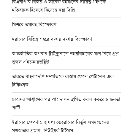
বিএনপি’র বিজয় ও তারেক রহমানের দায়িত্ব গ্রহণকে
ইতিবাচক হিসেবে নিয়েছে নয়া দিল্লি
মিশরে ভয়াবহ বিস্ফোরণ
ইরানের বিভিন্ন শহরে দফায় দফায় বিস্ফোরণ
আন্তর্জাতিক অপরাধ ট্রাইব্যুনালে ন্যায়বিচারের মান নিয়ে প্রশ্ন
তুলল এইচআরডব্লিউ
ভারতে বাংলাদেশি দম্পতিকে রাস্তায় ফেলে পেটালেন এক
চিকিৎসক
কেন্দ্রের আশ্বাসের পর আন্দোলন স্থগিত করল ককরোচ জনতা
পার্টি
ইরানের ক্ষেপণাস্ত্র হামলা তেহরানের নির্ভুল লক্ষ্যভেদের
সক্ষমতার প্রমাণ: নিউইয়র্ক টাইমস