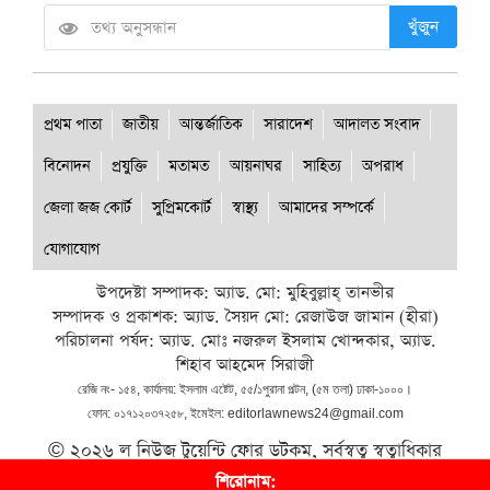
খুঁজুন
প্রথম পাতা
জাতীয়
আন্তর্জাতিক
সারাদেশ
আদালত সংবাদ
বিনোদন
প্রযুক্তি
মতামত
আয়নাঘর
সাহিত্য
অপরাধ
জেলা জজ কোর্ট
সুপ্রিমকোর্ট
স্বাস্থ্য
আমাদের সম্পর্কে
যোগাযোগ
উপদেষ্টা সম্পাদক: অ্যাড. মো: মুহিবুল্লাহ্ তানভীর
সম্পাদক ও প্রকাশক: অ্যাড. সৈয়দ মো: রেজাউজ জামান (হীরা)
পরিচালনা পর্ষদ: অ্যাড. মোঃ নজরুল ইসলাম খোন্দকার, অ্যাড.
শিহাব আহমেদ সিরাজী
রেজি নং- ১৫৪, কার্যালয়: ইসলাম এষ্টেট, ৫৫/১পুরানা পল্টন, (৫ম তলা) ঢাকা-১০০০।
ফোন: ০১৭১২০৩৭২৫৮, ইমেইল: editorlawnews24@gmail.com
© ২০২৬ ল নিউজ টুয়েন্টি ফোর ডটকম, সর্বস্বত্ব স্বত্বাধিকার
সংরক্ষিত।
শিরোনাম: