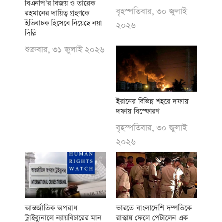
বিএনপি’র বিজয় ও তারেক
বৃহস্পতিবার, ৩০ জুলাই
রহমানের দায়িত্ব গ্রহণকে
ইতিবাচক হিসেবে নিয়েছে নয়া
২০২৬
দিল্লি
শুক্রবার, ৩১ জুলাই ২০২৬
ইরানের বিভিন্ন শহরে দফায়
দফায় বিস্ফোরণ
বৃহস্পতিবার, ৩০ জুলাই
২০২৬
আন্তর্জাতিক অপরাধ
ভারতে বাংলাদেশি দম্পতিকে
ট্রাইব্যুনালে ন্যায়বিচারের মান
রাস্তায় ফেলে পেটালেন এক