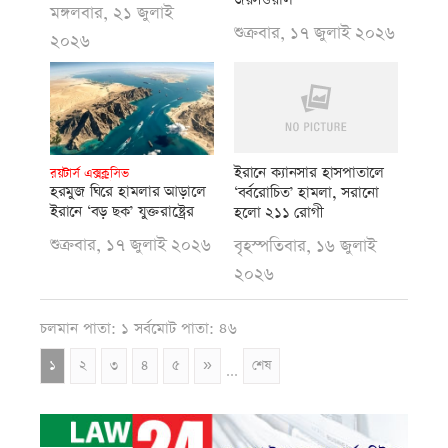
মঙ্গলবার, ২১ জুলাই
শুক্রবার, ১৭ জুলাই ২০২৬
২০২৬
ইরানে ক্যানসার হাসপাতালে
রয়টার্স এক্সক্লুসিভ
হরমুজ ঘিরে হামলার আড়ালে
‘বর্বরোচিত’ হামলা, সরানো
ইরানে ‘বড় ছক’ যুক্তরাষ্ট্রের
হলো ২১১ রোগী
শুক্রবার, ১৭ জুলাই ২০২৬
বৃহস্পতিবার, ১৬ জুলাই
২০২৬
চলমান পাতা: ১ সর্বমোট পাতা: ৪৬
১
২
৩
৪
৫
»
শেষ
...