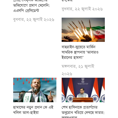
প্রতিশোধমূলক আচরণের
রণক্ষেত্র
অভিযোগে প্রমাণ মেলেনি:
বুধবার, ২২ জুলাই ২০২৬
এএসপি প্রেসিডেন্ট
বুধবার, ২২ জুলাই ২০২৬
বাহরাইন-কুয়েতে মার্কিন
সামরিক স্থাপনায় ‘আবারও
ইরানের হামলা’
মঙ্গলবার, ২১ জুলাই
২০২৬
হামাসের নতুন প্রধান কে এই
শেখ হাসিনাকে প্রত্যর্পণের
খলিল আল-হাইয়া
অনুরোধ খতিয়ে দেখছে ভারত:
জয়সওয়াল