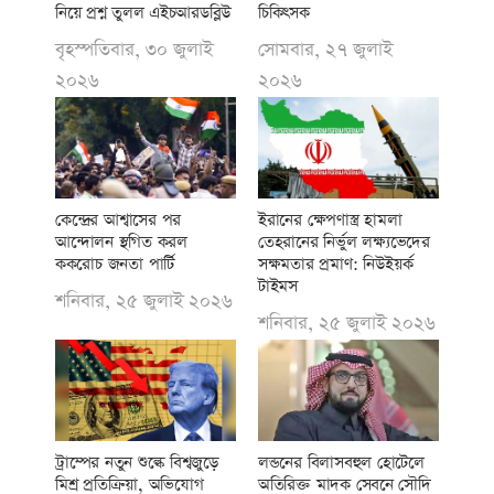
নিয়ে প্রশ্ন তুলল এইচআরডব্লিউ
চিকিৎসক
বৃহস্পতিবার, ৩০ জুলাই
সোমবার, ২৭ জুলাই
২০২৬
২০২৬
কেন্দ্রের আশ্বাসের পর
ইরানের ক্ষেপণাস্ত্র হামলা
আন্দোলন স্থগিত করল
তেহরানের নির্ভুল লক্ষ্যভেদের
ককরোচ জনতা পার্টি
সক্ষমতার প্রমাণ: নিউইয়র্ক
টাইমস
শনিবার, ২৫ জুলাই ২০২৬
শনিবার, ২৫ জুলাই ২০২৬
ট্রাম্পের নতুন শুল্কে বিশ্বজুড়ে
লন্ডনের বিলাসবহুল হোটেলে
মিশ্র প্রতিক্রিয়া, অভিযোগ
অতিরিক্ত মাদক সেবনে সৌদি