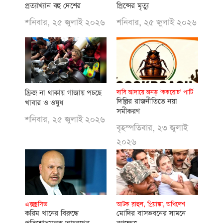
প্রত্যাখ্যান বহু দেশের
প্রিন্সের মৃত্যু
শনিবার, ২৫ জুলাই ২০২৬
শনিবার, ২৫ জুলাই ২০২৬
ফ্রিজ না থাকায় গাজায় পচছে
দাবি আদায়ে অনড় ‘ককরোচ’ পার্টি
দিল্লির রাজনীতিতে নয়া
খাবার ও ওষুধ
সমীকরণ
শনিবার, ২৫ জুলাই ২০২৬
বৃহস্পতিবার, ২৩ জুলাই
২০২৬
এক্সক্লুসিভ
আটক রাহুল, প্রিয়াঙ্কা, অখিলেশ
করিম খানের বিরুদ্ধে
মোদির বাসভবনের সামনে