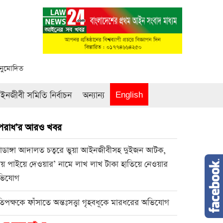
অনুমোদিত
নজীবী সমিতি নির্বাচন
অন্যান্য
English
পরাধ’র আরও খবর
য়াডাঙ্গা আদালত চত্বরে ভুয়া আইনজীবীসহ দুইজন আটক,
ায় পাইয়ে দেওয়ার’ নামে লাখ লাখ টাকা হাতিয়ে নেওয়ার
ভিযোগ
রতিপক্ষকে ফাঁসাতে অন্তঃসত্ত্বা গৃহবধূকে মারধরের অভিযোগ