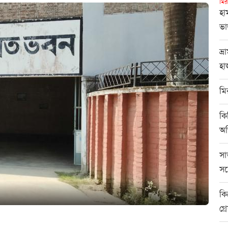
মির
হা
ভা
ভ্
হা
মি
কি
অভ
সা
সন
কি
গ্