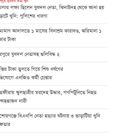
পুরে যুবদল কর্মী খুন
মলার লক্ষ্য ছিলেন যুবদল নেতা, ঝিনাইদহ থেকে আনা হয়
ড়াটে খুনি: পুলিশের ধারণা
রাম্যমাণ আদালতে ১ মাসের বিনাশ্রম কারাদণ্ড, জরিমানা ১
জার টাকা
রপুরে যুবদল নেতাসহ গুলিবিদ্ধ ২
স্তির টাকা তুলতে গিয়ে শিশু ধর্ষণের
িযোগে এনজিও কর্মী গ্রেপ্তার
তক্ষীরায় স্কুলছাত্রীর মরদেহ উদ্ধার, গণপিটুনিতে নিহত
্দেহভাজন নারী
শোরগঞ্জে বিএনপি নেতা হত্যার ঘটনায় ৩ ভাড়াটিয়া খুনি
রেফতার