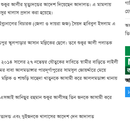
গাড়
্বামী শুকুর আলীর মৃত্যুদন্ডের আদেশ দিয়েছেন আদালত। এ মামলায়
গ্র
সুর খালাস প্রদান করা হয়েছে।
ট্রাইব্যুনালের বিচারক (জেলা ও দায়রা জজ) সৈয়দ হাবিবুল ইসলাম এ
অন
তি
েতপুর স্কুলপাড়ার আসান মল্লিকের ছেলে। তবে শুকুর আলী পলাতক
ে ২০১৪ সালের ২৭ নভেম্বর যৌতুকের দাবিতে স্বামীর বাড়িতে লাইলী
র বাবা আলমডাঙ্গার পারদূর্গাপুরের সামসুল জোয়র্দ্দারে মেয়ে
ান মল্লিক ও শাশুড়ি সাহেদা খাতুনকে আসামী করে আললমডাঙ্গা থানায়
আর
মকর্তা এসআই আনিছুর রহমান শুকুর আলীসহ তিন জনকে আসামী করে
 মৃত্যদন্ড এবং দুইজনকে খালাসের আদেশ দেন আদালত