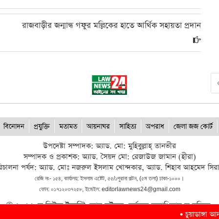
রাজবাড়ীর জন্মান্ধ গফুর মল্লিকের হাতে আর্থিক সহায়তা প্রদান
বিনোদন
প্রযুক্তি
মতামত
আয়নাঘর
সাহিত্য
অপরাধ
জেলা জজ কোর্ট
উপদেষ্টা সম্পাদক: অ্যাড. মো: মুহিবুল্লাহ্ তানভীর
সম্পাদক ও প্রকাশক: অ্যাড. সৈয়দ মো: রেজাউজ জামান (হীরা)
িচালনা পর্ষদ: অ্যাড. মোঃ নজরুল ইসলাম খোন্দকার, অ্যাড. শিহাব আহমেদ সির
রেজি নং- ১৫৪, কার্যালয়: ইসলাম এষ্টেট, ৫৫/১পুরানা পল্টন, (৫ম তলা) ঢাকা-১০০০।
ফোন: ০১৭১২০৩৭২৫৮, ইমেইল: editorlawnews24@gmail.com
© ২০২৬ ল নিউজ টুয়েন্টি ফোর ডটকম, সর্বস্বত্ব স্বত্বাধিকার সংরক্ষিত।
•
চুয়াডাঙ্গা আদালত চ