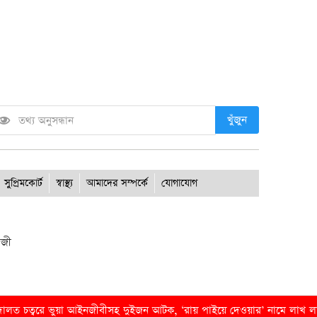
খুঁজুন
সুপ্রিমকোর্ট
স্বাস্থ্য
আমাদের সম্পর্কে
যোগাযোগ
াজী
ত্বরে ভুয়া আইনজীবীসহ দুইজন আটক, ‘রায় পাইয়ে দেওয়ার’ নামে লাখ লাখ টাকা