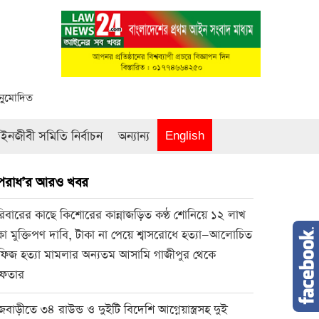
অনুমোদিত
নজীবী সমিতি নির্বাচন
অন্যান্য
English
পরাধ’র আরও খবর
িবারের কাছে কিশোরের কান্নাজড়িত কণ্ঠ শোনিয়ে ১২ লাখ
কা মুক্তিপণ দাবি, টাকা না পেয়ে শ্বাসরোধে হত্যা—আলোচিত
ফিজ হত্যা মামলার অন্যতম আসামি গাজীপুর থেকে
রেফতার
জবাড়ীতে ৩৪ রাউন্ড ও দুইটি বিদেশি আগ্নেয়াস্ত্রসহ দুই