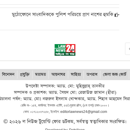
মুঠোফোনে সাংবাদিককে পুলিশ পরিচয়ে প্রাণ নাশের হুমকি
বিনোদন
প্রযুক্তি
মতামত
আয়নাঘর
সাহিত্য
অপরাধ
জেলা জজ কোর্ট
উপদেষ্টা সম্পাদক: অ্যাড. মো: মুহিবুল্লাহ্ তানভীর
সম্পাদক ও প্রকাশক: অ্যাড. সৈয়দ মো: রেজাউজ জামান (হীরা)
িচালনা পর্ষদ: অ্যাড. মোঃ নজরুল ইসলাম খোন্দকার, অ্যাড. শিহাব আহমেদ সির
রেজি নং- ১৫৪, কার্যালয়: ইসলাম এষ্টেট, ৫৫/১পুরানা পল্টন, (৫ম তলা) ঢাকা-১০০০।
ফোন: ০১৭১২০৩৭২৫৮, ইমেইল: editorlawnews24@gmail.com
© ২০২৬ ল নিউজ টুয়েন্টি ফোর ডটকম, সর্বস্বত্ব স্বত্বাধিকার সংরক্ষিত।