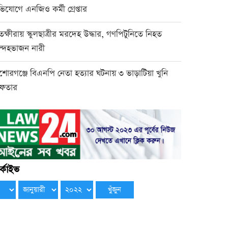
িযোগে এনজিও কর্মী গ্রেপ্তার
তক্ষীরায় স্কুলছাত্রীর মরদেহ উদ্ধার, গণপিটুনিতে নিহত
্দেহভাজন নারী
শোরগঞ্জে বিএনপি নেতা হত্যার ঘটনায় ৩ ভাড়াটিয়া খুনি
রেফতার
্কাইভ