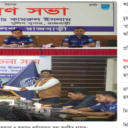
অস্
চু
‘র
অ
প্
মির
হা
ভা
ভ্
হা
মি
কি