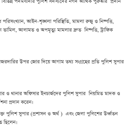
প বিভিন্ন পদমর্যাদার পুলিশ সদস্যদের নগদ আর্থিক পুরুষ্কার প্রদান
রিসংখ্যান, আইন-শৃঙ্খলা পরিস্থিতি, মামলা রুজু ও নিষ্পত্তি,
মন তামিল, আলামত ও অপমৃত্যু মামলার দ্রুত নিষ্পত্তি, ট্রাফিক
া নজরদারির উপর জোর দিয়ে আগাম তথ্য সংগ্রহের প্রতি পুলিশ সুপার
ফিসার ও থানার অফিসার ইনচার্জদের পুলিশ সুপার নিয়মিত মাদক ও
েশনা প্রদান করেন।
 পুলিশ সুপার (প্রশাসন ও অর্থ ) এবং জেলা পুলিশের উর্ধ্বতন
থিত ছিলেন।