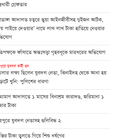
ত্রধারী গ্রেফতার
য়াডাঙ্গা আদালত চত্বরে ভুয়া আইনজীবীসহ দুইজন আটক,
ায় পাইয়ে দেওয়ার’ নামে লাখ লাখ টাকা হাতিয়ে নেওয়ার
ভিযোগ
রতিপক্ষকে ফাঁসাতে অন্তঃসত্ত্বা গৃহবধূকে মারধরের অভিযোগ
পুরে যুবদল কর্মী খুন
মলার লক্ষ্য ছিলেন যুবদল নেতা, ঝিনাইদহ থেকে আনা হয়
ড়াটে খুনি: পুলিশের ধারণা
রাম্যমাণ আদালতে ১ মাসের বিনাশ্রম কারাদণ্ড, জরিমানা ১
জার টাকা
রপুরে যুবদল নেতাসহ গুলিবিদ্ধ ২
স্তির টাকা তুলতে গিয়ে শিশু ধর্ষণের