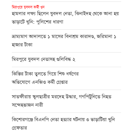
মিরপুরে যুবদল কর্মী খুন
হামলার লক্ষ্য ছিলেন যুবদল নেতা, ঝিনাইদহ থেকে আনা হয়
ভাড়াটে খুনি: পুলিশের ধারণা
ভ্রাম্যমাণ আদালতে ১ মাসের বিনাশ্রম কারাদণ্ড, জরিমানা ১
হাজার টাকা
মিরপুরে যুবদল নেতাসহ গুলিবিদ্ধ ২
কিস্তির টাকা তুলতে গিয়ে শিশু ধর্ষণের
অভিযোগে এনজিও কর্মী গ্রেপ্তার
সাতক্ষীরায় স্কুলছাত্রীর মরদেহ উদ্ধার, গণপিটুনিতে নিহত
সন্দেহভাজন নারী
কিশোরগঞ্জে বিএনপি নেতা হত্যার ঘটনায় ৩ ভাড়াটিয়া খুনি
গ্রেফতার