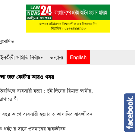
অনুমোদিত
নজীবী সমিতি নির্বাচন
অন্যান্য
English
লা জজ কোর্ট’র আরও খবর
তিরঝিলে ব্যবসায়ী হত্যা : দুই দিনের রিমান্ড স্বামীর,
াগারে স্ত্রী
 বছর আগে ব্যবসায়ী হত্যায় ২ আসামির যাবজ্জীবন
শু ধর্ষণের দায়ে ওসমানের যাবজ্জীবন