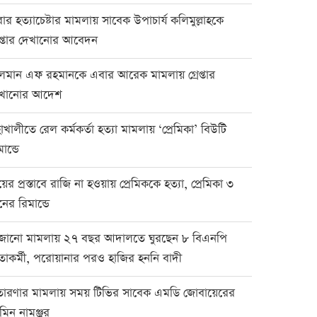
ার হত্যাচেষ্টার মামলায় সাবেক উপাচার্য কলিমুল্লাহকে
রেপ্তার দেখানোর আবেদন
লমান এফ রহমানকে এবার আরেক মামলায় গ্রেপ্তার
খানোর আদেশ
াখালীতে রেল কর্মকর্তা হত্যা মামলায় ‘প্রেমিকা’ বিউটি
ান্ডে
য়ের প্রস্তাবে রাজি না হওয়ায় প্রেমিককে হত্যা, প্রেমিকা ৩
নের রিমান্ডে
জানো মামলায় ২৭ বছর আদালতে ঘুরছেন ৮ বিএনপি
তাকর্মী, পরোয়ানার পরও হাজির হননি বাদী
রতারণার মামলায় সময় টিভির সাবেক এমডি জোবায়েরের
মিন নামঞ্জুর