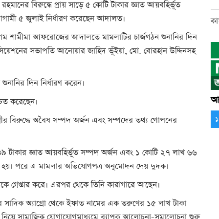
ানের বিরুদ্ধে প্রায় সাড়ে ৫ কোটি টাকার জ্ঞাত আয়বহির্ভূত
 আগামী ৫ জুলাই নির্ধারণ করেছেন আদালত।
কা
েগম শামীমা আফরোজের আদালতে মামলাটির চার্জগঠন শুনানির দিন
োসিয়েশনের সভাপতি আনোয়ার জাহিদ ভূঁইয়া, মো. বোরহান উদ্দিনসহ
ুনানির দিন নির্ধারণ করেন।
আর
চিত করেছেন।
্রীর বিরুদ্ধে অবৈধ সম্পদ অর্জন এবং সম্পদের তথ্য গোপনের
৯ টাকার জ্ঞাত আয়বহির্ভূত সম্পদ অর্জন এবং ১ কোটি ২৭ লাখ ৬৬
 হয়। পরে এ মামলার অভিযোগপত্র অনুমোদন দেয় দুদক।
কে গ্রেপ্তার করে। এরপর থেকে তিনি কারাগারে আছেন।
 সাদিক অ্যাগ্রো থেকে ইফাত নামের এক তরুণের ১৫ লাখ টাকা
 নিয়ে সামাজিক যোগাযোগমাধ্যমে ব্যাপক আলোচনা-সমালোচনা শুরু