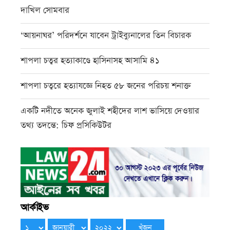
দাখিল সোমবার
‘আয়নাঘর’ পরিদর্শনে যাবেন ট্রাইব্যুনালের তিন বিচারক
শাপলা চত্বর হত্যাকাণ্ডে হাসিনাসহ আসামি ৪১
শাপলা চত্বরে হত্যাযজ্ঞে নিহত ৫৮ জনের পরিচয় শনাক্ত
একটি নদীতে অনেক জুলাই শহীদের লাশ ভাসিয়ে দেওয়ার
তথ্য তদন্তে: চিফ প্রসিকিউটর
আর্কাইভ