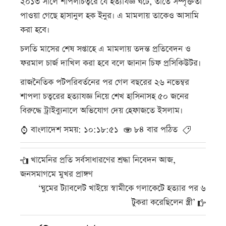
২০১৩ সালে শাপলাচত্বরে যে হত্যাযজ্ঞ ঘটে, তাতে সম্পৃক্ততা
পাওয়া গেছে হাসানুল হক ইনুর। এ মামলায় তাকেও আসামি
করা হবে।
চলতি মাসের শেষ সপ্তাহে এ মামলায় তদন্ত প্রতিবেদন ও
ফরমাল চার্জ দাখিল করা হবে বলে জানান চিফ প্রসিকিউটর।
রাজনৈতিক পটপরিবর্তনের পর গেল বছরের ২৬ নভেম্বর
শাপলা চত্বরের হত্যাযজ্ঞ নিয়ে শেখ হাসিনাসহ ৫০ জনের
বিরুদ্ধে ট্রাইব্যুনালে অভিযোগ দেয় হেফাজতে ইসলাম।
বাংলাদেশ সময়: ১০:১৮:৫১
৮৪ বার পঠিত
খামেনির প্রতি সর্বসাধারণের শ্রদ্ধা নিবেদন আজ,
জনসমাগমে মুখর প্রাঙ্গণ
‘ঘুমের ট্যাবলেট খাইয়ে স্বামীকে গলাকেটে হত্যার পর ৬
টুকরা করেছিলেন স্ত্রী’