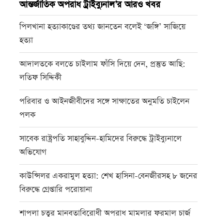
আন্তর্জাতিক অপরাধ ট্রাইব্যুনাল’র আরও খবর
পিলখানা হত্যাকাণ্ডের তথ্য জানতেন বলেই ‘জঙ্গি’ সাজিয়ে
হত্যা
আদালতকে বলতে চাইলাম ফাঁসি দিয়ে দেন, প্রস্তুত আছি:
লতিফ সিদ্দিকী
পরিবার ও আইনজীবীদের সঙ্গে সাক্ষাতের অনুমতি চাইলেন
পলক
সাবেক রাষ্ট্রপতি সাহাবুদ্দিন-হামিদের বিরুদ্ধে ট্রাইব্যুনালে
অভিযোগ
কাউন্সিলর একরামুল হত্যা: শেখ হাসিনা-বেনজীরসহ ৮ জনের
বিরুদ্ধে গ্রেপ্তারি পরোয়ানা
শাপলা চত্বর মানবতাবিরোধী অপরাধ মামলার ফরমাল চার্জ