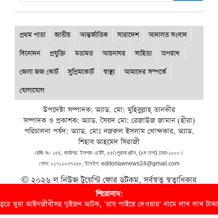
প্রথম পাতা
জাতীয়
আন্তর্জাতিক
সারাদেশ
আদালত সংবাদ
বিনোদন
প্রযুক্তি
মতামত
আয়নাঘর
সাহিত্য
অপরাধ
জেলা জজ কোর্ট
সুপ্রিমকোর্ট
স্বাস্থ্য
আমাদের সম্পর্কে
যোগাযোগ
উপদেষ্টা সম্পাদক: অ্যাড. মো: মুহিবুল্লাহ্ তানভীর
সম্পাদক ও প্রকাশক: অ্যাড. সৈয়দ মো: রেজাউজ জামান (হীরা)
পরিচালনা পর্ষদ: অ্যাড. মোঃ নজরুল ইসলাম খোন্দকার, অ্যাড.
শিহাব আহমেদ সিরাজী
রেজি নং- ১৫৪, কার্যালয়: ইসলাম এষ্টেট, ৫৫/১পুরানা পল্টন, (৫ম তলা) ঢাকা-১০০০।
ফোন: ০১৭১২০৩৭২৫৮, ইমেইল: editorlawnews24@gmail.com
© ২০২৬ ল নিউজ টুয়েন্টি ফোর ডটকম, সর্বস্বত্ব স্বত্বাধিকার
সংরক্ষিত।
শিরোনাম:
রে ভুয়া আইনজীবীসহ দুইজন আটক, ‘রায় পাইয়ে দেওয়ার’ নামে লাখ লাখ টাকা হাত
Developed by:
Dotsilicon