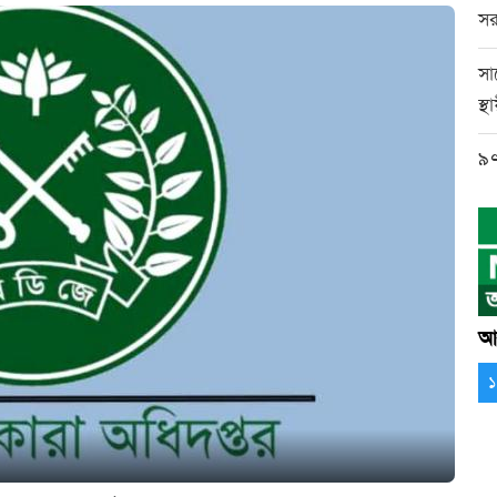
সর
সা
স্থ
৯৭
আর