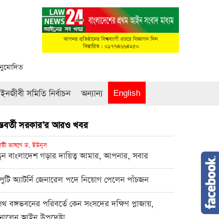
অনুমোদিত
নজীবী সমিতি নির্বাচন
অন্যান্য
English
্তবর্তী সরকার’র আরও খবর
ায়ী ভাষণে ড. ইউনূস
ুন বাংলাদেশ গড়ার দায়িত্ব আমার, আপনার, সবার
পুটি অ্যাটর্নি জেনারেল পদে নিয়োগ পেলেন পাঁচজন
থ বঙ্গভবনের পরিবর্তে কেন সংসদের দক্ষিণ প্লাজায়,
নালেন আইন উপদেষ্টা