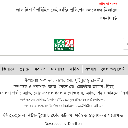
দাবি রাশেদের
লাল টিশার্ট পরিহিত সেই ব্যক্তি পুলিশের কনস্টেবল মিজানুর
রহমান
বিনোদন
প্রযুক্তি
মতামত
আয়নাঘর
সাহিত্য
অপরাধ
জেলা জজ কোর্ট
উপদেষ্টা সম্পাদক: অ্যাড. মো: মুহিবুল্লাহ্ তানভীর
সম্পাদক ও প্রকাশক: অ্যাড. সৈয়দ মো: রেজাউজ জামান (হীরা)
িচালনা পর্ষদ: অ্যাড. মোঃ নজরুল ইসলাম খোন্দকার, অ্যাড. শিহাব আহমেদ সির
রেজি নং- ১৫৪, কার্যালয়: ইসলাম এষ্টেট, ৫৫/১পুরানা পল্টন, (৫ম তলা) ঢাকা-১০০০।
ফোন: ০১৭১২০৩৭২৫৮, ইমেইল: editorlawnews24@gmail.com
© ২০২৬ ল নিউজ টুয়েন্টি ফোর ডটকম, সর্বস্বত্ব স্বত্বাধিকার সংরক্ষিত।
Developed by:
Dotsilicon