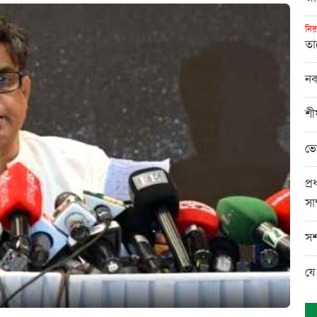
নির
তা
নব
শী
ভো
প্
সাক
সশ
যে