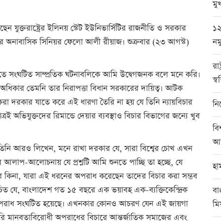
মুখ
১২
ন যুক্তরাষ্ট্রের ইলিনয় স্টেট ইউনিভার্সিটির রাজনীতি ও সরকার
নম
লের অনাবাসিক সিনিয়র ফেলো আলী রীয়াজ। শুক্রবার (২৩ আগস্ট)
রা
লতে সংঘটিত সাম্প্রতিক ঘটনাবলিকে আমি উদ্বেগজনক বলে মনে করি।
স্ব
েমন অধিকার তেমনি তার নিরাপত্তা বিধান সরকারের দায়িত্ব। আটক
করা দরকার যাতে করে এই ধারণা তৈরি না হয় যে তিনি ন্যায়বিচার
নি
্রই অভিযুক্তদের রিমান্ডে দেয়ার ব্যবস্থাও বিচার বিভাগের জন্যে খুব
বি
আর
ে তিনি আরও লিখেন, মনে রাখা দরকার যে, সারা বিশ্বের চোখ এখন
 আলাপ-আলোচনায় যে প্রশ্নটি আমি শুনতে পাচ্ছি তা হচ্ছে, যে
হা
ে কিনা, যারা এই ধরনের অপরাধ করেছেন তাদের বিচার করা সম্ভব
 যে, বাংলাদেশ গত ১৫ বছরে এক ভয়াবহ এক-ব্যক্তিকেন্দ্রিক
বা
ধী অপরাধ সংঘটিত হয়েছে। এখনকার কোনও আচরণ যেন এই জায়গা
মি
ুপরি মানবতাবিরোধী অপরাধের বিচারে আন্তর্জাতিক সমাজের এবং