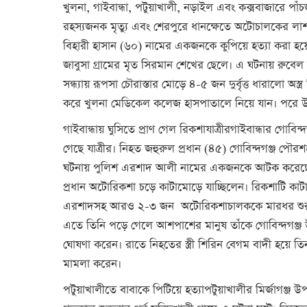
খুলনা, গাইবান্ধা, পটুয়াখালী, নড়াইল এবং কক্সবাজারে পা
রহস্যজনক মৃত্যু এবং শেরপুরে ধানক্ষেতে অটোচালকের ল
বিহারী হাসান (৬০) নামের একজনকে কুপিয়ে হত্যা করা হয়েছে
জাবুসা গ্রামের মৃত সিরমান শেখের ছেলে। এ ঘটনায় রুবে
সন্ধ্যায় রূপসা চৌরাস্তার মোড়ে ৪-৫ জন দুর্বৃত্ত ধারালো অ
করে খুলনা মেডিকেল কলেজ হাসপাতালে নিয়ে যান। পরে উন্
গাইবান্ধায় ঘুসিতে প্রাণ গেল রিকশাযাত্রীরগাইবান্ধার গোব
গেছে যাত্রীর। নিহত জহুরুল প্রধান (৪৫) গোবিন্দগঞ্জ পৌর
ঘটনায় পুলিশ এরশাদ আলী নামের একজনকে আটক করেছে। পুলিশ
প্রধান অটোরিকশা চড়ে কাটামোড়ে যাচ্ছিলেন। রিকশাটি কাট
এরশাদসহ আরও ২-৩ জন অটোরিকশাচালককে মারধর শুরু করে
এতে তিনি পড়ে গেলে আশপাশের মানুষ তাঁকে গোবিন্দগঞ্জ উপজ
ঘোষণা করেন। রাতে নিহতের স্ত্রী শিরিন বেগম বাদী হয়ে
মামলা করেন।
পটুয়াখালীতে বাবাকে পিটিয়ে হত্যাপটুয়াখালীর মির্জাগঞ্জ 