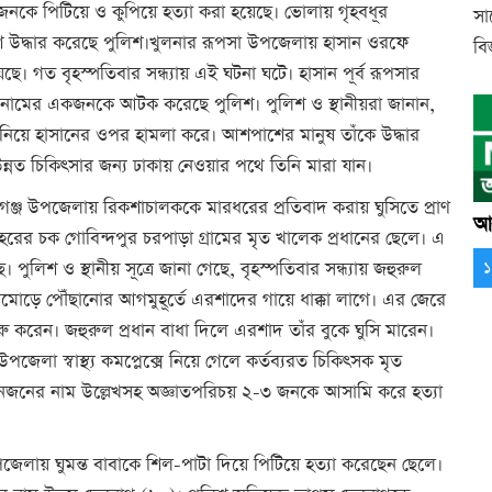
ঁচজনকে পিটিয়ে ও কুপিয়ে হত্যা করা হয়েছে। ভোলায় গৃহবধূর
সা
াশ উদ্ধার করেছে পুলিশ।খুলনার রূপসা উপজেলায় হাসান ওরফে
বিজ
। গত বৃহস্পতিবার সন্ধ্যায় এই ঘটনা ঘটে। হাসান পূর্ব রূপসার
ল নামের একজনকে আটক করেছে পুলিশ। পুলিশ ও স্থানীয়রা জানান,
স্ত্র নিয়ে হাসানের ওপর হামলা করে। আশপাশের মানুষ তাঁকে উদ্ধার
নত চিকিৎসার জন্য ঢাকায় নেওয়ার পথে তিনি মারা যান।
িন্দগঞ্জ উপজেলায় রিকশাচালককে মারধরের প্রতিবাদ করায় ঘুসিতে প্রাণ
আর
শহরের চক গোবিন্দপুর চরপাড়া গ্রামের মৃত খালেক প্রধানের ছেলে। এ
 ও স্থানীয় সূত্রে জানা গেছে, বৃহস্পতিবার সন্ধ্যায় জহুরুল
ামোড়ে পৌঁছানোর আগমুহূর্তে এরশাদের গায়ে ধাক্কা লাগে। এর জেরে
ন। জহুরুল প্রধান বাধা দিলে এরশাদ তাঁর বুকে ঘুসি মারেন।
েলা স্বাস্থ্য কমপ্লেক্সে নিয়ে গেলে কর্তব্যরত চিকিৎসক মৃত
 তিনজনের নাম উল্লেখসহ অজ্ঞাতপরিচয় ২-৩ জনকে আসামি করে হত্যা
উপজেলায় ঘুমন্ত বাবাকে শিল-পাটা দিয়ে পিটিয়ে হত্যা করেছেন ছেলে।