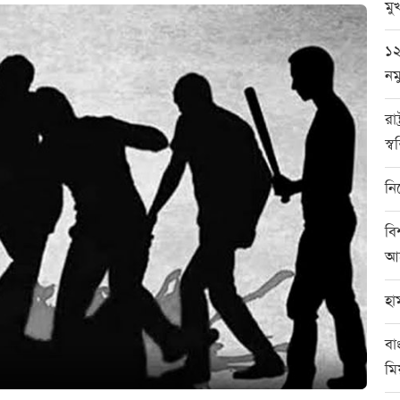
মুখ
১২
নম
রা
স্ব
নি
বি
আর
হা
বা
মি