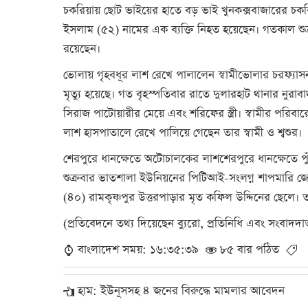
চকরিয়ায় ছোট ভাইয়ের হাতে বড় ভাই খুনকক্সবাজারের চক
ইসলাম (৫২) নামের এক ব্যক্তি নিহত হয়েছেন। গতকাল শু
রয়েছেন।
ভোলায় গৃহবধূর লাশ রেখে পালালেন স্বামীভোলার চরফ্য
মৃত্যু হয়েছে। গত বৃহস্পতিবার রাতে দুলারহাট থানার নুরা
সিরাজ পাটোয়ারীর মেয়ে এবং শরিফের স্ত্রী। স্বামীর পরিবার
লাশ হাসপাতালে রেখে পালিয়ে গেছেন তার স্বামী ও শ্বশুর।
শেরপুরে ধানক্ষেতে অটোচালকের লাশশেরপুরে ধানক্ষেতে 
শুক্রবার ভাতশালা ইউনিয়নের পিটিআই-সংলগ্ন শাপমারি জ
(৪০) রামকৃষ্ণপুর উত্তরপাড়ার মৃত কফিল উদ্দিনের ছেলে। ত
(প্রতিবেদনে তথ্য দিয়েছেন ব্যুরো, প্রতিনিধি এবং সংবাদদা
বাংলাদেশ সময়: ১৬:৩৫:৩৯
৮৫ বার পঠিত
হাম: ইউনূসসহ ৪ জনের বিরুদ্ধে মামলার আবেদন