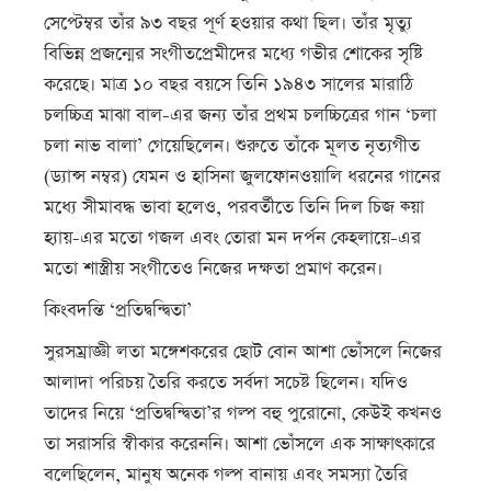
সেপ্টেম্বর তাঁর ৯৩ বছর পূর্ণ হওয়ার কথা ছিল। তাঁর মৃত্যু
বিভিন্ন প্রজন্মের সংগীতপ্রেমীদের মধ্যে গভীর শোকের সৃষ্টি
করেছে। মাত্র ১০ বছর বয়সে তিনি ১৯৪৩ সালের মারাঠি
চলচ্চিত্র মাঝা বাল-এর জন্য তাঁর প্রথম চলচ্চিত্রের গান ‘চলা
চলা নাভ বালা’ গেয়েছিলেন। শুরুতে তাঁকে মূলত নৃত্যগীত
(ড্যান্স নম্বর) যেমন ও হাসিনা জুলফোনওয়ালি ধরনের গানের
মধ্যে সীমাবদ্ধ ভাবা হলেও, পরবর্তীতে তিনি দিল চিজ ক্য়া
হ্যায়-এর মতো গজল এবং তোরা মন দর্পন কেহলায়ে-এর
মতো শাস্ত্রীয় সংগীতেও নিজের দক্ষতা প্রমাণ করেন।
কিংবদন্তি ‘প্রতিদ্বন্দ্বিতা’
সুরসম্রাজ্ঞী লতা মঙ্গেশকরের ছোট বোন আশা ভোঁসলে নিজের
আলাদা পরিচয় তৈরি করতে সর্বদা সচেষ্ট ছিলেন। যদিও
তাদের নিয়ে ‘প্রতিদ্বন্দ্বিতা’র গল্প বহু পুরোনো, কেউই কখনও
তা সরাসরি স্বীকার করেননি। আশা ভোঁসলে এক সাক্ষাৎকারে
বলেছিলেন, মানুষ অনেক গল্প বানায় এবং সমস্যা তৈরি