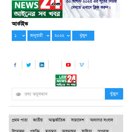
আর্কাইভ
খুঁজুন
প্রথম পাতা
জাতীয়
আন্তর্জাতিক
সারাদেশ
আদালত সংবাদ
বিনোদন
প্রযুক্তি
মতামত
আয়নাঘর
সাহিত্য
অপরাধ