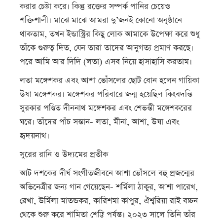
করার চেষ্টা করে। কিন্তু রক্তের সম্পর্ক পানির চেয়েও
শক্তিশালী। মাঝে মাঝে আমরা দু’জনই কোনো অনুষ্ঠানে
থাকতাম, তখন ইন্ডাস্ট্রির কিছু লোক আমাকে উপেক্ষা করে শুধু
তাঁকে গুরুত্ব দিত, যেন তারা তাদের আনুগত্য প্রমাণ করছে।
পরে আমি আর দিদি (লতা) এসব নিয়ে হাসাহাসি করতাম।
লতা মঙ্গেশকর এবং আশা ভোঁসলের ছোট বোন হলেন গায়িকা
উষা মঙ্গেশকর। মঙ্গেশকর পরিবারে জন্ম হয়েছিল কিংবদন্তি
সুরকার পণ্ডিত দীননাথ মঙ্গেশকর এবং শেভন্তী মঙ্গেশকরের
ঘরে। তাঁদের পাঁচ সন্তান- লতা, মীনা, আশা, উষা এবং
হৃদয়নাথ।
সুরের রানি ও উদ্যমের প্রতীক
আট দশকের দীর্ঘ সংগীতজীবনে আশা ভোঁসলে বহু প্রজন্মের
অভিনেত্রীর জন্য গান গেয়েছেন- শর্মিলা ঠাকুর, আশা পারেখ,
রেখা, উর্মিলা মাতন্ডকর, কারিশমা কাপুর, ঐশ্বরিয়া রাই বচ্চন
থেকে শুরু করে শামিতা শেট্টি পর্যন্ত। ২০২৩ সালে তিনি তাঁর