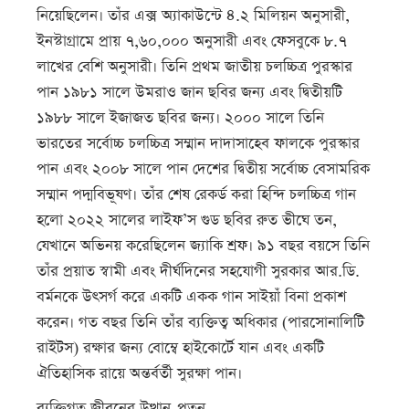
নিয়েছিলেন। তাঁর এক্স অ্যাকাউন্টে ৪.২ মিলিয়ন অনুসারী,
ইনস্টাগ্রামে প্রায় ৭,৬০,০০০ অনুসারী এবং ফেসবুকে ৮.৭
লাখের বেশি অনুসারী। তিনি প্রথম জাতীয় চলচ্চিত্র পুরস্কার
পান ১৯৮১ সালে উমরাও জান ছবির জন্য এবং দ্বিতীয়টি
১৯৮৮ সালে ইজাজত ছবির জন্য। ২০০০ সালে তিনি
ভারতের সর্বোচ্চ চলচ্চিত্র সম্মান দাদাসাহেব ফালকে পুরস্কার
পান এবং ২০০৮ সালে পান দেশের দ্বিতীয় সর্বোচ্চ বেসামরিক
সম্মান পদ্মবিভূষণ। তাঁর শেষ রেকর্ড করা হিন্দি চলচ্চিত্র গান
হলো ২০২২ সালের লাইফ’স গুড ছবির রুত ভীঘে তন,
যেখানে অভিনয় করেছিলেন জ্যাকি শ্রফ। ৯১ বছর বয়সে তিনি
তাঁর প্রয়াত স্বামী এবং দীর্ঘদিনের সহযোগী সুরকার আর.ডি.
বর্মনকে উৎসর্গ করে একটি একক গান সাইয়াঁ বিনা প্রকাশ
করেন। গত বছর তিনি তাঁর ব্যক্তিত্ব অধিকার (পারসোনালিটি
রাইটস) রক্ষার জন্য বোম্বে হাইকোর্টে যান এবং একটি
ঐতিহাসিক রায়ে অন্তর্বর্তী সুরক্ষা পান।
ব্যক্তিগত জীবনের উত্থান-পতন