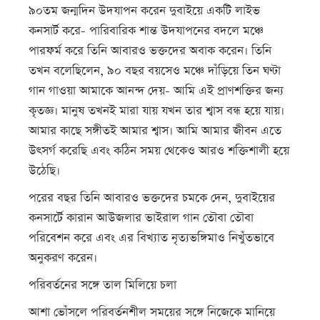
৯০তম জন্মদিন উদযাপন করেন দুবাইয়ে একটি লাইভ
কনসার্ট করে- পারিবারিক শান্ত উদযাপনের বদলে মঞ্চে
পারফর্ম করে তিনি আবারও ভক্তদের অবাক করেন। তিনি
তখন বলেছিলেন, ৯০ বছর বয়সেও মঞ্চে দাঁড়িয়ে তিন ঘণ্টা
গান গাওয়া আমাকে আনন্দ দেয়- আমি এই প্রাণশক্তির জন্য
কৃতজ্ঞ। মানুষ তখনই মারা যায় যখন তার শ্বাস বন্ধ হয়ে যায়।
আমার কাছে সঙ্গীতই আমার শ্বাস। আমি আমার জীবন এতে
উৎসর্গ করেছি এবং কঠিন সময় থেকেও আরও শক্তিশালী হয়ে
উঠেছি।
পরের বছর তিনি আবারও ভক্তদের চমকে দেন, দুবাইয়ের
কনসার্টে কারান আউজলার ভাইরাল গান তৌবা তৌবা
পরিবেশন করে এবং এর বিখ্যাত নৃত্যভঙ্গিমাও নিখুঁতভাবে
অনুকরণ করেন।
পরিবর্তনের সঙ্গে তাল মিলিয়ে চলা
আশা ভোঁসলে পরিবর্তনশীল সময়ের সঙ্গে নিজেকে মানিয়ে