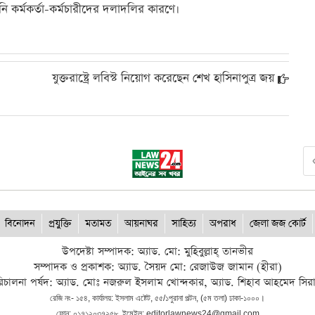
ি কর্মকর্তা-কর্মচারীদের দলাদলির কারণে।
যুক্তরাষ্ট্রে লবিস্ট নিয়োগ করেছেন শেখ হাসিনাপুত্র জয়
বিনোদন
প্রযুক্তি
মতামত
আয়নাঘর
সাহিত্য
অপরাধ
জেলা জজ কোর্ট
উপদেষ্টা সম্পাদক: অ্যাড. মো: মুহিবুল্লাহ্ তানভীর
সম্পাদক ও প্রকাশক: অ্যাড. সৈয়দ মো: রেজাউজ জামান (হীরা)
িচালনা পর্ষদ: অ্যাড. মোঃ নজরুল ইসলাম খোন্দকার, অ্যাড. শিহাব আহমেদ সির
রেজি নং- ১৫৪, কার্যালয়: ইসলাম এষ্টেট, ৫৫/১পুরানা পল্টন, (৫ম তলা) ঢাকা-১০০০।
ফোন: ০১৭১২০৩৭২৫৮, ইমেইল: editorlawnews24@gmail.com