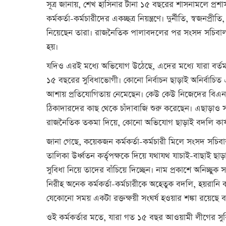
সূত্র জানায়, শেখ হাসিনার টানা ১৫ বছরের শাসনামলে প্
কর্মকর্তা-কর্মচারীদের একচ্ছত্র নিয়ন্ত্রণে। দুর্নীতি, স্বজন
নিয়েছেন তারা। রাজনৈতিক পালাবদলের পর সংসদ সচিবালয়ে 
হয়।
যদিও এরই মধ্যে অভিযোগ উঠেছে, এদের মধ্যে যারা বর্তম
১৫ বছরের সুবিধাভোগী। কোনো নির্বাচন ছাড়াই অনির্বাচিত
আশায় প্রতিযোগিতায় নেমেছেন। কেউ কেউ নিজেদের বিএনপিপ
ঠিকাদারদের কাছ থেকে চাঁদাবাজি শুরু করেছেন। এছাড়াও সং
রাজনৈতিক তকমা দিয়ে, কোনো অভিযোগ ছাড়াই বদলি কার্যক
জানা গেছে, কয়েকজন কর্মকর্তা-কর্মচারী মিলে সংসদ সচিব
তালিকা উর্ধ্বতন কর্তৃপক্ষকে দিয়ে যথাযথ যাচাই-বাছাই ছা
সুবিধা নিয়ে তাদের বাঁচিয়ে দিচ্ছেন। নাম প্রকাশে অনিচ্ছু
নিরীহ অনেক কর্মকর্তা-কর্মচারীকে অহেতুক বদলি, হয়রান
যেকোনো সময় একটা রক্তক্ষয়ী সংঘর্ষ হওয়ার শঙ্কা রয়েছে 
ওই কর্মকর্তার মতে, যারা গত ১৫ বছর আওয়ামী লীগের স