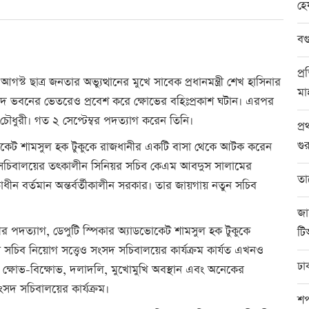
হে
বগ
প্
ট ছাত্র জনতার অভ্যুত্থানের মুখে সাবেক প্রধানমন্ত্রী শেখ হাসিনার
মা
ংসদ ভবনের ভেতরেও প্রবেশ করে ক্ষোভের বহিঃপ্রকাশ ঘটান। এরপর
ৌধুরী। গত ২ সেপ্টেম্বর পদত্যাগ করেন তিনি।
প্
গুর
োকেট শামসুল হক টুকুকে রাজধানীর একটি বাসা থেকে আটক করেন
সদ সচিবালয়ের তৎকালীন সিনিয়র সচিব কেএম আবদুস সালামের
তা
্বাধীন বর্তমান অন্তর্বর্তীকালীন সরকার। তার জায়গায় নতুন সচিব
জা
ীর পদত্যাগ, ডেপুটি স্পিকার অ্যাডভোকেট শামসুল হক টুকুকে
টি
সচিব নিয়োগ সত্ত্বেও সংসদ সচিবালয়ের কার্যক্রম কার্যত এখনও
ঢা
্যে ক্ষোভ-বিক্ষোভ, দলাদলি, মুখোমুখি অবস্থান এবং অনেকের
সদ সচিবালয়ের কার্যক্রম।
শপ