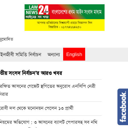
অনুমোদিত
নজীবী সমিতি নির্বাচন
অন্যান্য
English
তীয় সংসদ নির্বাচন’র আরও খবর
রক্ষিত আসনের গেজেট স্থগিতের অনুরোধ এনসিপি নেত্রী
িরার
রোধী দল থেকে মনোনয়ন পেলেন ১৩ প্রার্থী
িয়মের অভিযোগ : ৩ আসনের ব্যালট পেপারসহ সব নথি