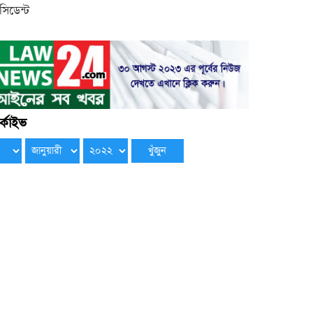
েসিডেন্ট
্কাইভ