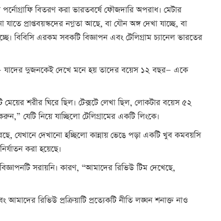
দের পর্নোগ্রাফি বিতরণ করা ভারতবর্ষে ফৌজদারি অপরাধ। মেটার
াতে প্রাপ্তবয়স্কদের নগ্নতা আছে, বা যৌন অঙ্গ দেখা যাচ্ছে, বা
হচ্ছে। বিবিসি এরকম সবকটি বিজ্ঞাপন এবং টেলিগ্রাম চ্যানেল ভারতের
য়ে— যাদের দুজনকেই দেখে মনে হয় তাদের বয়েস ১২ বছর— একে
মেয়ের শরীর ঘিরে ছিল। টেক্সটে লেখা ছিল, লোকটার বয়েস ৫২
ুন,” যেটি নিয়ে যাচ্ছিলো টেলিগ্রামের একটি লিংকে।
করেছে, যেখানে দেখানো হচ্ছিলো কান্নায় ভেঙে পড়া একটি খুব কমবয়সি
 নির্যাতন করা হয়েছে।
েই বিজ্ঞাপনটি সরায়নি। কারণ, “আমাদের রিভিউ টিম দেখেছে,
 আমাদের রিভিউ প্রক্রিয়াটি প্রত্যেকটি নীতি লঙ্ঘন শনাক্ত নাও