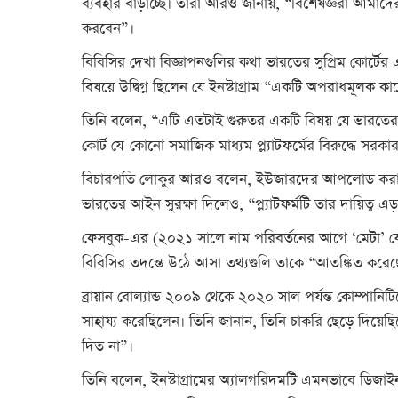
ব্যবহার বাড়াচ্ছে। তারা আরও জানায়, “বিশেষজ্ঞরা আমাদের 
করবেন”।
বিবিসির দেখা বিজ্ঞাপনগুলির কথা ভারতের সুপ্রিম কোর্ট
বিষয়ে উদ্বিগ্ন ছিলেন যে ইনস্টাগ্রাম “একটি অপরাধমূলক ক
তিনি বলেন, “এটি এতটাই গুরুতর একটি বিষয় যে ভারতের সুপ
কোর্ট যে-কোনো সমাজিক মাধ্যম প্ল্যাটফর্মের বিরুদ্ধে সরকার
বিচারপতি লোকুর আরও বলেন, ইউজারদের আপলোড করা কন্টেন
ভারতের আইন সুরক্ষা দিলেও, “প্ল্যাটফর্মটি তার দায়িত্ব 
ফেসবুক-এর (২০২১ সালে নাম পরিবর্তনের আগে ‘মেটা’ যে 
বিবিসির তদন্তে উঠে আসা তথ্যগুলি তাকে “আতঙ্কিত করে
ব্রায়ান বোল্যান্ড ২০০৯ থেকে ২০২০ সাল পর্যন্ত কোম্পান
সাহায্য করেছিলেন। তিনি জানান, তিনি চাকরি ছেড়ে দিয়েছি
দিত না”।
তিনি বলেন, ইনস্টাগ্রামের অ্যালগরিদমটি এমনভাবে ডিজাইন