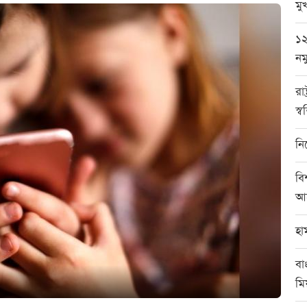
মুখ
১২
নম
রা
স্ব
নি
বি
আর
হা
বা
মি