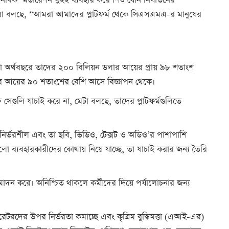
নবিক’ মডারেশন দুইই ব্যবহার করে শিশু যৌন নির্যাতনের
তারা বলছে, “আমরা আমাদের প্লাটফর্ম থেকে সিএসএমএ-র
মানুষের
হওয়া অর্থবছরে তাদের ২০০ বিলিয়ন ডলার আয়ের প্রায় ৯৮ শতাংশ
ামের আয়ের ৯০ শতাংশের বেশি আসে বিজ্ঞাপন থেকে।
্তি সেগুলি যাচাই করে না, মেটা বলছে, তাদের প্লাটফর্মগুলিতে
।
র নির্ভরশীল এবং তা ছবি, ভিডিও, টেক্সট ও অডিও’র পাশাপাশি
ুলো ব্যবহারকারীদের কোথায় নিয়ে যাচ্ছে, তা যাচাই করার জন্য তৈরি
ুমোদন করে। অনিশ্চিত থাকলে কর্মীদের দিয়ে পর্যালোচনার জন্য
রেটরদের উপর নির্ভরতা কমাচ্ছে এবং কৃত্রিম বুদ্ধিমত্তা (এআই-এর)