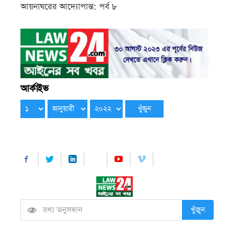
আয়নাঘরের আদ্যোপান্ত: পর্ব ৮
আর্কাইভ
খুঁজুন