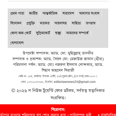
প্রথম পাতা
জাতীয়
আন্তর্জাতিক
সারাদেশ
আদালত সংবাদ
বিনোদন
প্রযুক্তি
মতামত
আয়নাঘর
সাহিত্য
অপরাধ
জেলা জজ কোর্ট
সুপ্রিমকোর্ট
স্বাস্থ্য
আমাদের সম্পর্কে
যোগাযোগ
উপদেষ্টা সম্পাদক: অ্যাড. মো: মুহিবুল্লাহ্ তানভীর
সম্পাদক ও প্রকাশক: অ্যাড. সৈয়দ মো: রেজাউজ জামান (হীরা)
পরিচালনা পর্ষদ: অ্যাড. মোঃ নজরুল ইসলাম খোন্দকার, অ্যাড.
শিহাব আহমেদ সিরাজী
রেজি নং- ১৫৪, কার্যালয়: ইসলাম এষ্টেট, ৫৫/১পুরানা পল্টন, (৫ম তলা) ঢাকা-১০০০।
ফোন: ০১৭১২০৩৭২৫৮, ইমেইল: editorlawnews24@gmail.com
© ২০২৬ ল নিউজ টুয়েন্টি ফোর ডটকম, সর্বস্বত্ব স্বত্বাধিকার
সংরক্ষিত।
Developed by:
Dotsilicon
শিরোনাম:
মাণের মাধ্যমে শহিদদের ঋণ শোধ করতে হবে —পানিসম্পদ মন্ত্রী
•
রাজনৈতিক হয়রা