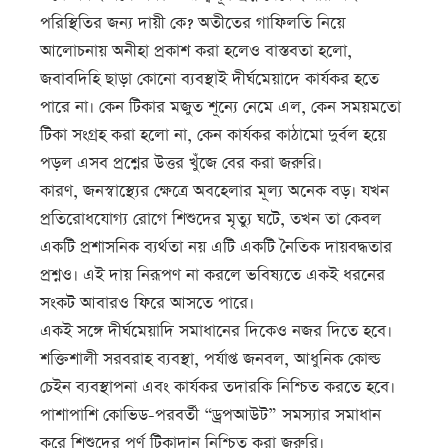
পরিস্থিতির জন্য দায়ী কে? অতীতের গাফিলতি নিয়ে
আলোচনায় অনীহা প্রকাশ করা হলেও বাস্তবতা হলো,
জবাবদিহি ছাড়া কোনো ব্যবস্থাই দীর্ঘমেয়াদে কার্যকর হতে
পারে না। কেন টিকার মজুত শূন্যে নেমে এল, কেন সময়মতো
টিকা সংগ্রহ করা হলো না, কেন কার্যকর কাঠামো দুর্বল হয়ে
পড়ল এসব প্রশ্নের উত্তর খুঁজে বের করা জরুরি।
কারণ, জনস্বাস্থ্যের ক্ষেত্রে অবহেলার মূল্য অনেক বড়। যখন
প্রতিরোধযোগ্য রোগে শিশুদের মৃত্যু ঘটে, তখন তা কেবল
একটি প্রশাসনিক ব্যর্থতা নয় এটি একটি নৈতিক দায়বদ্ধতার
প্রশ্নও। এই দায় নিরূপণ না করলে ভবিষ্যতে একই ধরনের
সংকট আবারও ফিরে আসতে পারে।
একই সঙ্গে দীর্ঘমেয়াদি সমাধানের দিকেও নজর দিতে হবে।
শক্তিশালী সরবরাহ ব্যবস্থা, পর্যাপ্ত জনবল, আধুনিক কোল্ড
চেইন ব্যবস্থাপনা এবং কার্যকর তদারকি নিশ্চিত করতে হবে।
পাশাপাশি কোভিড-পরবর্তী “ড্রপআউট” সমস্যার সমাধান
করে শিশুদের পূর্ণ টিকাদান নিশ্চিত করা জরুরি।