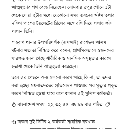
আত্মহত্যার পথ বেছে নিয়েছেন। সোমবার দুপুর পৌনে ১টা
থেকে সোয়া ২টার মধ্যে যেকোনো সময় ভবনের অষ্টম তলার
দক্ষিণ পাশের টয়লেটের গ্রিলের সঙ্গে রশি দিয়ে গলায় ফাঁস
লাগান তিনি।
শাহবাগ থানার উপপরিদর্শক (এসআই) রাশেদুল আলম
ঘটনার সত্যতা নিশ্চিত করে বলেন, প্রাথমিকভাবে স্বজনদের
মারফত জানা গেছে শারীরিক ও মানসিক অসুস্থতার কারণে
হতাশা থেকে তিনি আত্মহত্যা করেছেন।
তবে এর পেছনে অন্য কোনো কারণ আছে কি না, তা তদন্ত
করা হচ্ছে। ময়নাতদন্তের প্রতিবেদন পাওয়ার পর মৃত্যুর প্রকৃত
কারণ নিশ্চিত হওয়া যাবে বলে জানান এই পুলিশ কর্মকর্তা।
বাংলাদেশ সময়: ২২:৩২:৫৫
৯৯ বার পঠিত
ঢাকার দুই সিটির ২ কর্মকর্তা সাময়িক বরখাস্ত