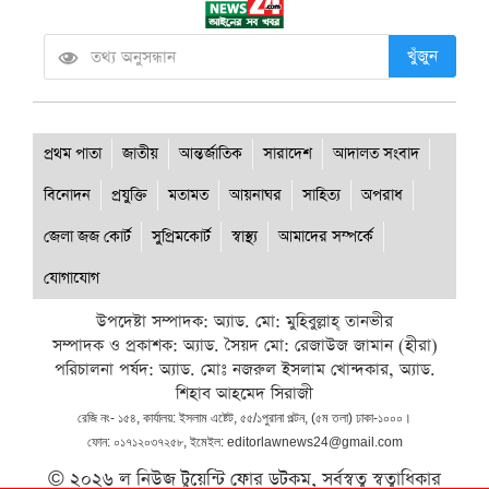
খুঁজুন
প্রথম পাতা
জাতীয়
আন্তর্জাতিক
সারাদেশ
আদালত সংবাদ
বিনোদন
প্রযুক্তি
মতামত
আয়নাঘর
সাহিত্য
অপরাধ
জেলা জজ কোর্ট
সুপ্রিমকোর্ট
স্বাস্থ্য
আমাদের সম্পর্কে
যোগাযোগ
উপদেষ্টা সম্পাদক: অ্যাড. মো: মুহিবুল্লাহ্ তানভীর
সম্পাদক ও প্রকাশক: অ্যাড. সৈয়দ মো: রেজাউজ জামান (হীরা)
পরিচালনা পর্ষদ: অ্যাড. মোঃ নজরুল ইসলাম খোন্দকার, অ্যাড.
শিহাব আহমেদ সিরাজী
রেজি নং- ১৫৪, কার্যালয়: ইসলাম এষ্টেট, ৫৫/১পুরানা পল্টন, (৫ম তলা) ঢাকা-১০০০।
ফোন: ০১৭১২০৩৭২৫৮, ইমেইল: editorlawnews24@gmail.com
© ২০২৬ ল নিউজ টুয়েন্টি ফোর ডটকম, সর্বস্বত্ব স্বত্বাধিকার