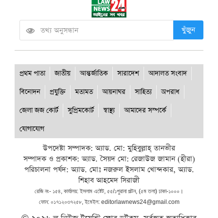
খুঁজুন
প্রথম পাতা
জাতীয়
আন্তর্জাতিক
সারাদেশ
আদালত সংবাদ
বিনোদন
প্রযুক্তি
মতামত
আয়নাঘর
সাহিত্য
অপরাধ
জেলা জজ কোর্ট
সুপ্রিমকোর্ট
স্বাস্থ্য
আমাদের সম্পর্কে
যোগাযোগ
উপদেষ্টা সম্পাদক: অ্যাড. মো: মুহিবুল্লাহ্ তানভীর
সম্পাদক ও প্রকাশক: অ্যাড. সৈয়দ মো: রেজাউজ জামান (হীরা)
পরিচালনা পর্ষদ: অ্যাড. মোঃ নজরুল ইসলাম খোন্দকার, অ্যাড.
শিহাব আহমেদ সিরাজী
রেজি নং- ১৫৪, কার্যালয়: ইসলাম এষ্টেট, ৫৫/১পুরানা পল্টন, (৫ম তলা) ঢাকা-১০০০।
ফোন: ০১৭১২০৩৭২৫৮, ইমেইল: editorlawnews24@gmail.com